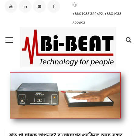
+8801933 322692, +8801933
322693
হাত পা ঘামছে আপনার? বাংলাদেশের প্রযুক্তিতে আছে সুন্দর