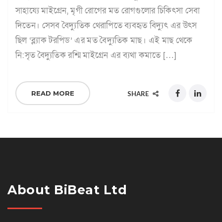
সাহায্যে মাইগ্রেন, মৃগী রোগের মত রোগগুলোর চিকিৎসা সেবা
দিতেন। সেসব বৈদ্যুতিক থেরাপিতে ব্যবহৃত বিদ্যুৎ এর উৎস
ছিল ‘ব্ল্যাক টরপিড’ এর মত বৈদ্যুতিক মাছ। এই মাছ থেকে
নি:সৃত বৈদ্যুতিক রশ্মি মাইগ্রেন এর ব্যথা কমাতে […]
READ MORE
SHARE
About BiBeat Ltd